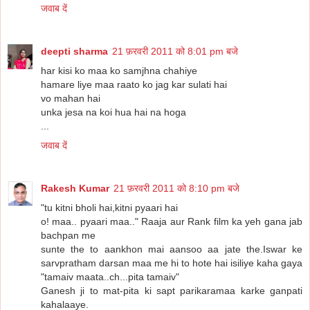
जवाब दें
deepti sharma
21 फ़रवरी 2011 को 8:01 pm बजे
har kisi ko maa ko samjhna chahiye
hamare liye maa raato ko jag kar sulati hai
vo mahan hai
unka jesa na koi hua hai na hoga
...
जवाब दें
Rakesh Kumar
21 फ़रवरी 2011 को 8:10 pm बजे
"tu kitni bholi hai,kitni pyaari hai
o! maa.. pyaari maa.." Raaja aur Rank film ka yeh gana jab
bachpan me
sunte the to aankhon mai aansoo aa jate the.Iswar ke
sarvpratham darsan maa me hi to hote hai isiliye kaha gaya
"tamaiv maata..ch...pita tamaiv"
Ganesh ji to mat-pita ki sapt parikaramaa karke ganpati
kahalaaye.