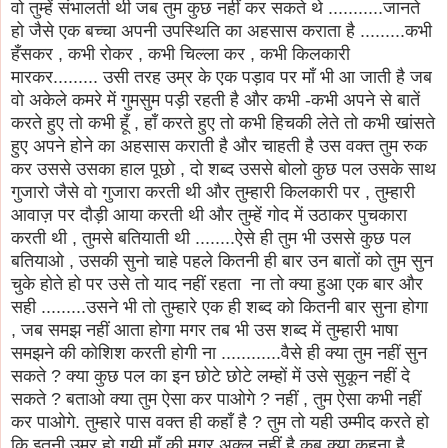
वो तुम्हें संभालती थी जब तुम कुछ नहीं कर सकते थे ...........जानते
हो जैसे एक बच्चा अपनी उपस्थिति का अहसास कराता है .........कभी
हँसकर , कभी रोकर , कभी चिल्ला कर , कभी किलकारी
मारकर......... उसी तरह उम्र के एक पड़ाव पर माँ भी आ जाती है जब
वो अकेले कमरे में गुमसुम पड़ी रहती है और कभी -कभी अपने से बातें
करते हुए तो कभी हूँ , हाँ करते हुए तो कभी हिचकी लेते तो कभी खांसते
हुए अपने होने का अहसास कराती है और चाहती है उस वक्त तुम रुक
कर उससे उसका हाल पूछो , दो शब्द उससे बोलो कुछ पल उसके साथ
गुजारो जैसे वो गुजारा करती थी और तुम्हारी किलकारी पर , तुम्हारी
आवाज़ पर दौड़ी आया करती थी और तुम्हें गोद में उठाकर पुचकारा
करती थी , तुमसे बतियाती थी ........ऐसे ही तुम भी उससे कुछ पल
बतियाओ , उसकी सुनो चाहे पहले कितनी ही बार उन बातों को तुम सुन
चुके होते हो पर उसे तो याद नहीं रहता ना तो क्या हुआ एक बार और
सही .........उसने भी तो तुम्हारे एक ही शब्द को कितनी बार सुना होगा
, जब समझ नहीं आता होगा मगर तब भी उस शब्द में तुम्हारी भाषा
समझने की कोशिश करती होगी ना ............वैसे ही क्या तुम नहीं सुन
सकते ? क्या कुछ पल का इन छोटे छोटे लम्हों में उसे सुकून नहीं दे
सकते ? बताओ क्या तुम ऐसा कर पाओगे ? नहीं , तुम ऐसा कभी नहीं
कर पाओगे. तुम्हारे पास वक्त ही कहाँ है ? तुम तो यही उम्मीद करते हो
कि इतनी उम्र हो गयी माँ की मगर अक्ल नहीं है कब क्या कहना है